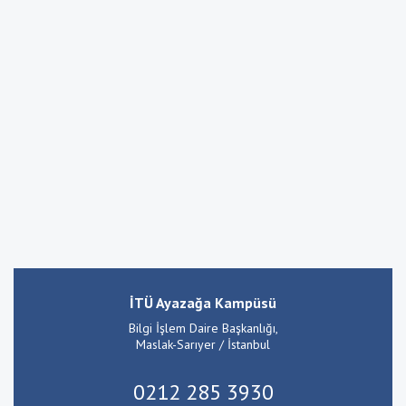
İTÜ Ayazağa Kampüsü
Bilgi İşlem Daire Başkanlığı,
Maslak-Sarıyer / İstanbul
0212 285 3930