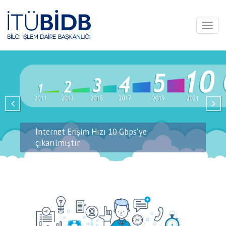
Toggl
naviga
İnternet Erişim Hızı 10 Gbps'ye
çıkarılmıştır